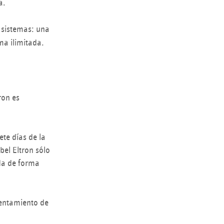
a.
s sistemas: una
ma ilimitada.
ron es
ete días de la
bel Eltron sólo
ada de forma
lentamiento de