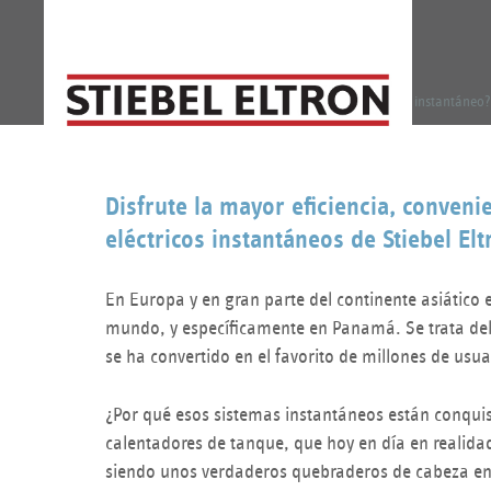
›
Home
¿Cómo trabaja un calentador de agua eléctrico instantáneo?
Y
o
u
Disfrute la mayor eficiencia, conven
a
eléctricos instantáneos de Stiebel Elt
r
e
En Europa y en gran parte del continente asiático 
h
mundo, y específicamente en Panamá. Se trata del
e
se ha convertido en el favorito de millones de usua
r
¿Por qué esos sistemas instantáneos están conqui
e
calentadores de tanque, que hoy en día en realid
siendo unos verdaderos quebraderos de cabeza en 