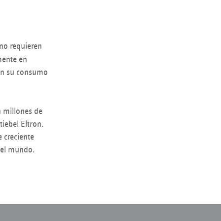
no requieren
mente en
 en su consumo
n millones de
iebel Eltron.
 creciente
 del mundo.