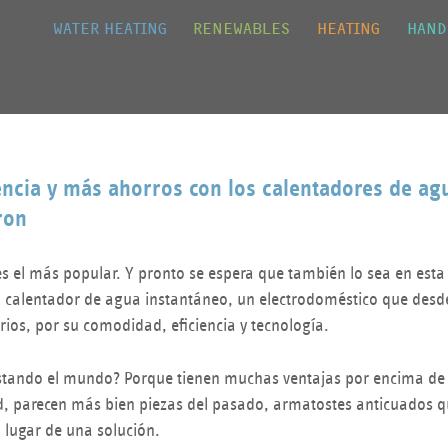
Jump to navigation
WATER HEATING
RENEWABLES
HEATING
HAND
iencia y más ahorros con los calentadores de ag
ron
es el más popular. Y pronto se espera que también lo sea en esta
 calentador de agua instantáneo, un electrodoméstico que desde
rios, por su comodidad, eficiencia y tecnología.
stando el mundo? Porque tienen muchas ventajas por encima de 
ad, parecen más bien piezas del pasado, armatostes anticuados 
lugar de una solución.