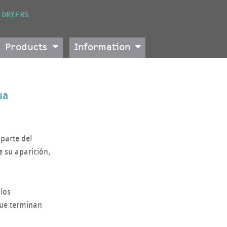
 DRYERS
Products
Information
ua
 parte del
 su aparición,
los
que terminan