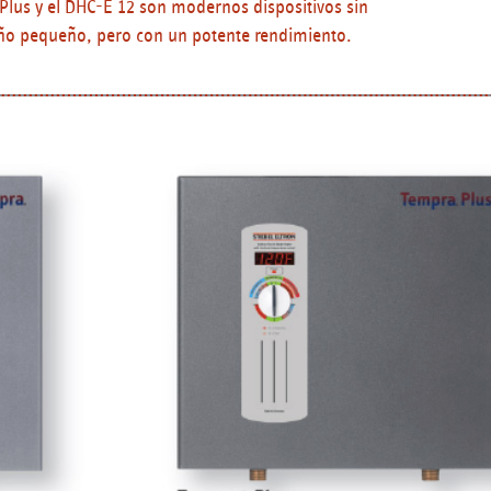
Plus y el DHC-E 12 son modernos dispositivos sin
o pequeño, pero con un potente rendimiento.