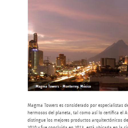
h
e
r
e
Magma Towers es considerado por especialistas de
hermosos del planeta, tal como así lo certifica el
distingue los mejores productos arquitectónicos de
2010 y fue concluida en 2013, está ubicada en la c