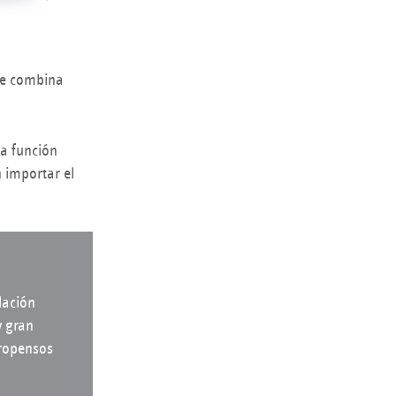
ue combina
na función
n importar el
lación
y gran
propensos