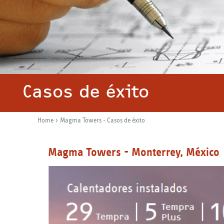
Casos de éxito
›
Home
Magma Towers - Casos de éxito
Y
o
Magma Towers - Monterrey, México
u
a
r
e